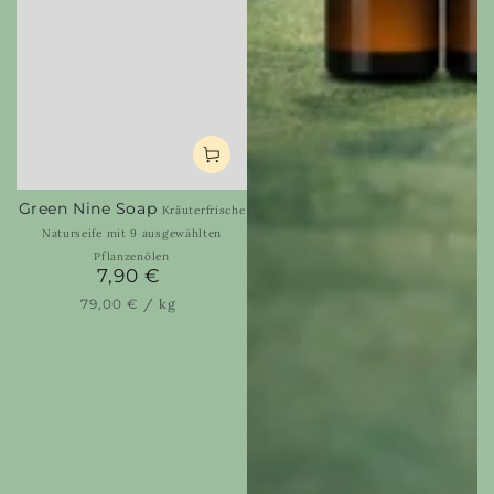
Green Nine Soap
Kräuterfrische
Naturseife mit 9 ausgewählten
Pflanzenölen
7,90 €
Regular
price
Unit
per
79,00 €
/
kg
price