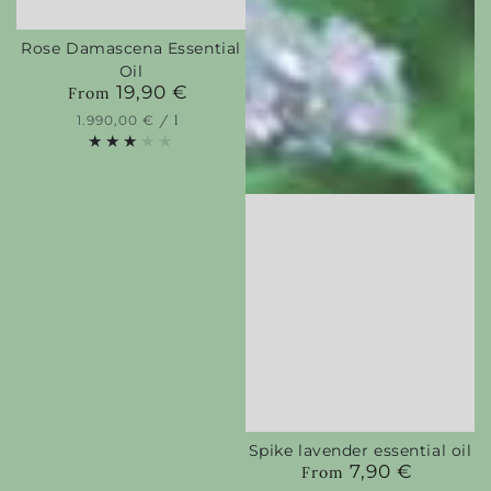
Rose Damascena Essential
Oil
19,90 €
Regular
From
price
Unit
per
1.990,00 €
/
l
price
Spike lavender essential oil
7,90 €
Regular
From