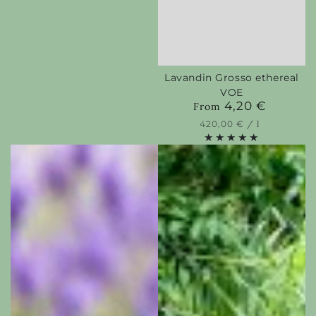
Lavandin Grosso ethereal
VOE
4,20 €
Regular
From
price
Unit
per
420,00 €
/
l
price