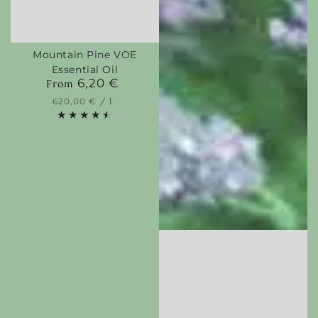
Mountain Pine VOE
Essential Oil
6,20 €
Regular
From
price
Unit
per
620,00 €
/
l
price