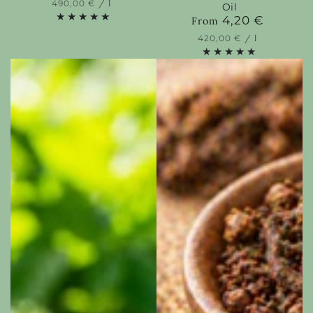
Unit
per
490,00 €
/
l
Oil
price
4,20 €
Regular
From
price
Unit
per
420,00 €
/
l
price