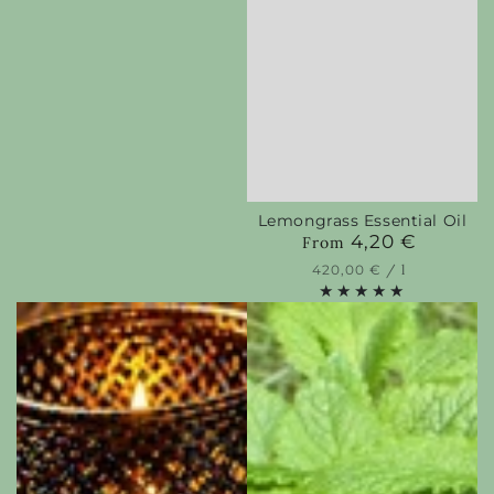
Lemongrass Essential Oil
4,20 €
Regular
From
price
Unit
per
420,00 €
/
l
price