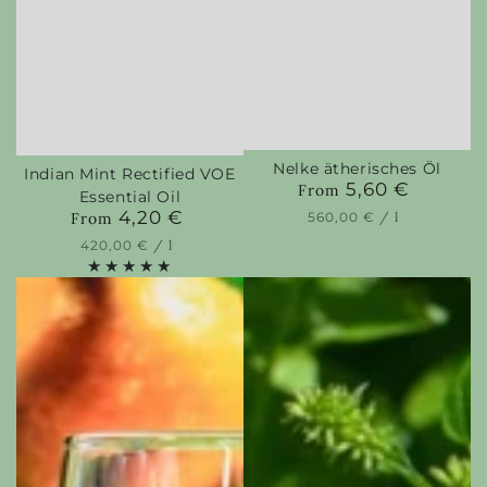
Nelke ätherisches Öl
Indian Mint Rectified VOE
5,60 €
Regular
From
Essential Oil
price
4,20 €
Regular
Unit
per
From
560,00 €
/
l
price
price
Unit
per
420,00 €
/
l
price