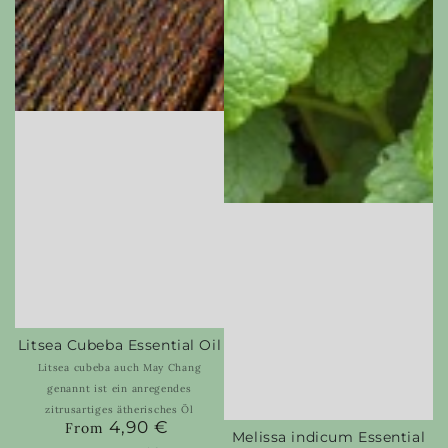
Litsea Cubeba Essential Oil
Litsea cubeba auch May Chang
genannt ist ein anregendes
zitrusartiges ätherisches Öl
4,90 €
Regular
From
Melissa indicum Essential
price