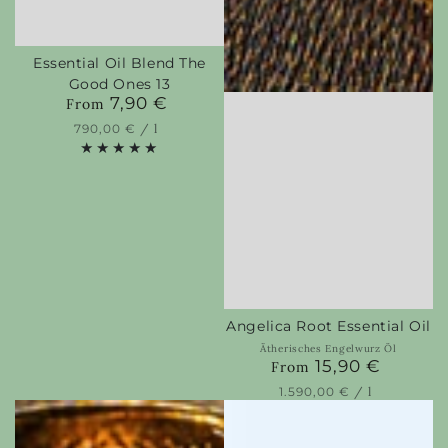
Essential Oil Blend The
Good Ones 13
7,90 €
Regular
From
price
Unit
per
790,00 €
/
l
price
Angelica Root Essential Oil
Ätherisches Engelwurz Öl
15,90 €
Regular
From
price
Unit
per
1.590,00 €
/
l
price