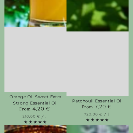
Orange Oil Sweet Extra
Patchouli Essential Oil
Strong Essential Oil
7,20 €
Regular
From
4,20 €
Regular
From
price
price
Unit
per
720,00 €
/
l
Unit
per
210,00 €
/
l
price
price