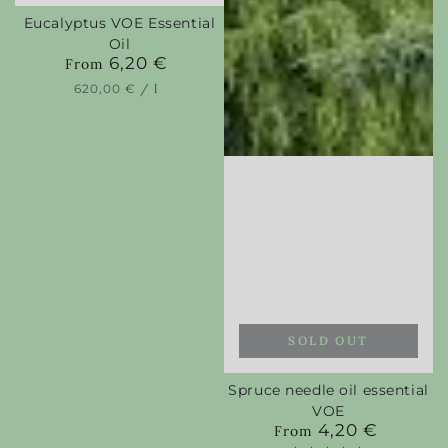
Eucalyptus VOE Essential
Oil
6,20 €
Regular
From
price
Unit
per
620,00 €
/
l
price
SOLD OUT
Spruce needle oil essential
VOE
4,20 €
Regular
From