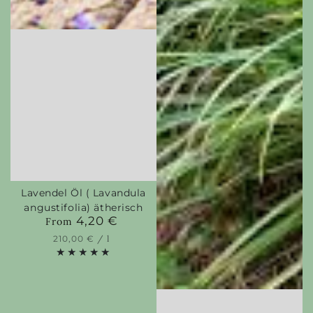
Lavendel Öl ( Lavandula
angustifolia) ätherisch
4,20 €
Regular
From
price
Unit
per
210,00 €
/
l
price