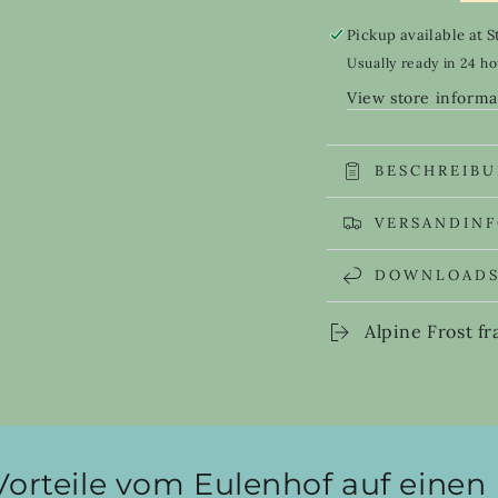
quantity
quanti
for
for
Pickup available at
S
Alpine
Alpine
Usually ready in 24 h
Frost
Frost
View store informa
fragrance
fragra
oil
oil
EH
EH
BESCHREIB
VERSANDIN
DOWNLOAD
Alpine Frost f
Vorteile vom Eulenhof auf einen 