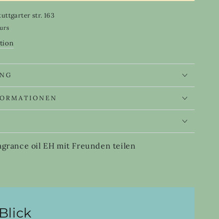
ty
tuttgarter str. 163
ours
tion
nce
UNG
FORMATIONEN
S
ragrance oil EH mit Freunden teilen
Blick