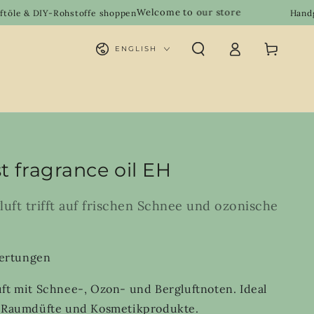
Welcome to our store
ohstoffe shoppen
Handgemachte Natu
Log
Language
Cart
ENGLISH
in
t fragrance oil EH
gluft trifft auf frischen Schnee und ozonische
ertungen
uft mit Schnee-, Ozon- und Bergluftnoten. Ideal
n, Raumdüfte und Kosmetikprodukte.