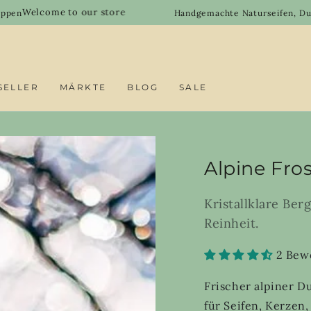
 to our store
Handgemachte Naturseifen, Duftöle & DIY-R
SELLER
MÄRKTE
BLOG
SALE
Alpine Fros
Kristallklare Ber
Reinheit.
2 Bew
Frischer alpiner D
für Seifen, Kerze