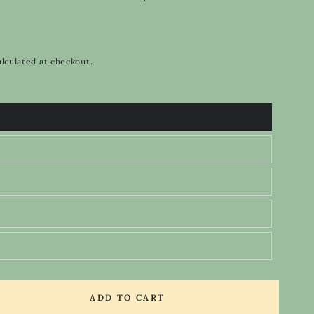
lculated at checkout.
ADD TO CART
se