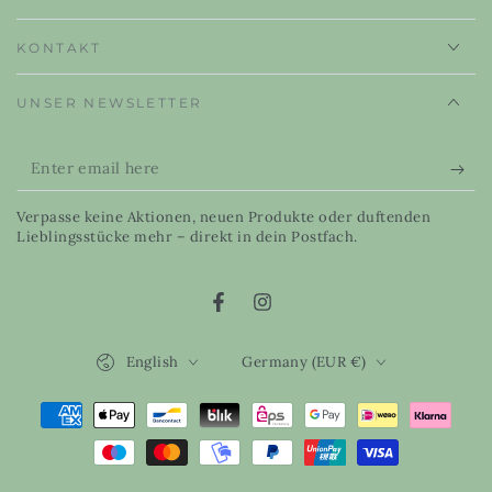
KONTAKT
UNSER NEWSLETTER
Enter
email
Verpasse keine Aktionen, neuen Produkte oder duftenden
here
Lieblingsstücke mehr – direkt in dein Postfach.
Facebook
Instagram
Language
Country/region
English
Germany (EUR €)
Payment
methods