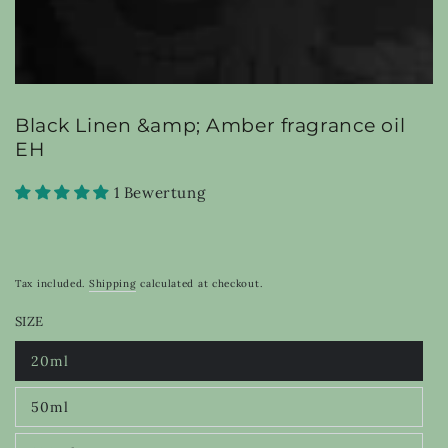
Black Linen &amp; Amber fragrance oil
EH
1 Bewertung
Tax included.
Shipping
calculated at checkout.
SIZE
20ml
Variant
sold
out
50ml
or
Variant
unavailable
sold
out