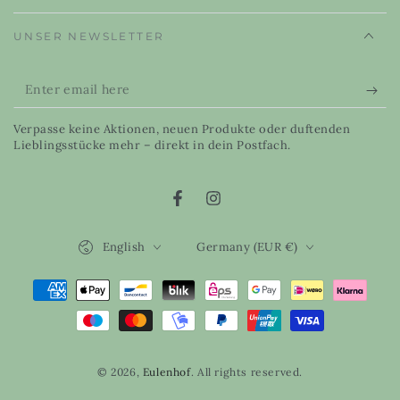
UNSER NEWSLETTER
Enter
email
Verpasse keine Aktionen, neuen Produkte oder duftenden
here
Lieblingsstücke mehr – direkt in dein Postfach.
Facebook
Instagram
Language
Country/region
English
Germany (EUR €)
Payment
methods
© 2026,
Eulenhof
. All rights reserved.