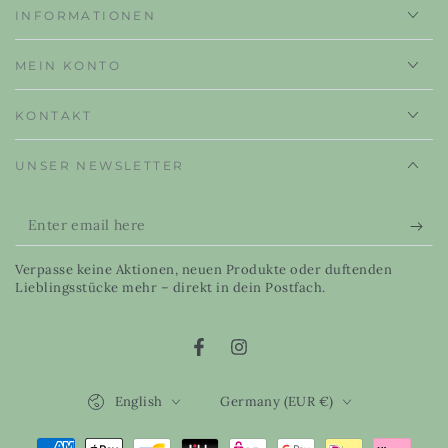
INFORMATIONEN
MEIN KONTO
KONTAKT
UNSER NEWSLETTER
Enter
email
Verpasse keine Aktionen, neuen Produkte oder duftenden
here
Lieblingsstücke mehr – direkt in dein Postfach.
Facebook
Instagram
Language
Country/region
English
Germany (EUR €)
Payment