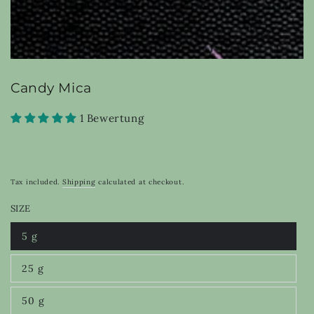
Candy Mica
1 Bewertung
Tax included.
Shipping
calculated at checkout.
SIZE
5 g
Variant
sold
out
25 g
or
Variant
unavailable
sold
out
50 g
or
Variant
unavailable