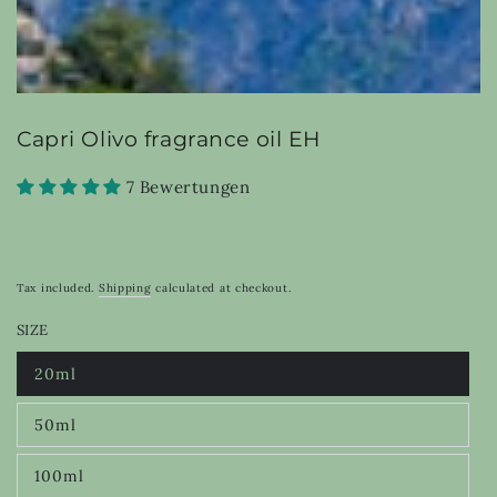
Capri Olivo fragrance oil EH
7 Bewertungen
Tax included.
Shipping
calculated at checkout.
SIZE
20ml
Variant
sold
out
50ml
or
Variant
unavailable
sold
out
100ml
or
Variant
unavailable