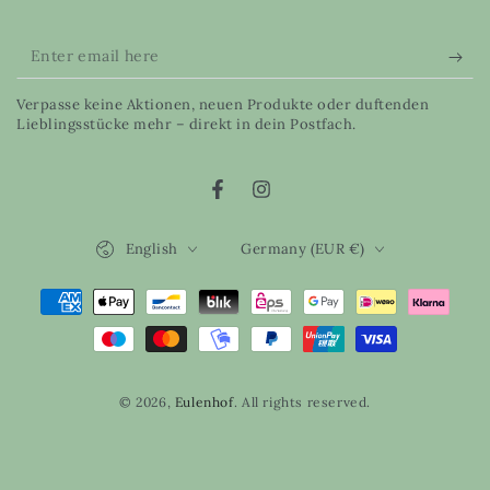
Enter
email
Verpasse keine Aktionen, neuen Produkte oder duftenden
here
Lieblingsstücke mehr – direkt in dein Postfach.
Facebook
Instagram
Language
Country/region
English
Germany (EUR €)
Payment
methods
© 2026,
Eulenhof
. All rights reserved.