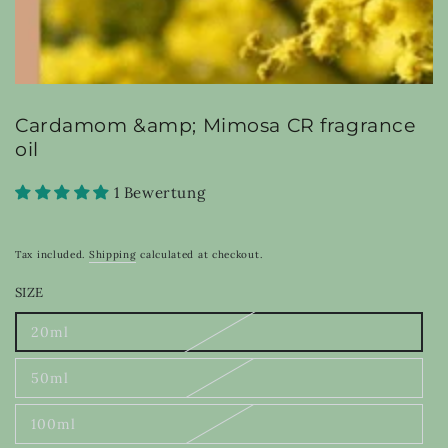
Cardamom &amp; Mimosa CR fragrance
oil
1 Bewertung
Tax included.
Shipping
calculated at checkout.
SIZE
20ml
Variant
sold
out
50ml
or
Variant
unavailable
sold
out
100ml
or
Variant
unavailable
sold