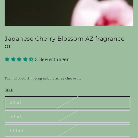
Japanese Cherry Blossom AZ fragrance
oil
3 Bewertungen
Tax included.
Shipping
calculated at checkout.
SIZE
20ml
Variant
sold
out
50ml
or
Variant
unavailable
sold
out
100ml
or
Variant
unavailable
sold