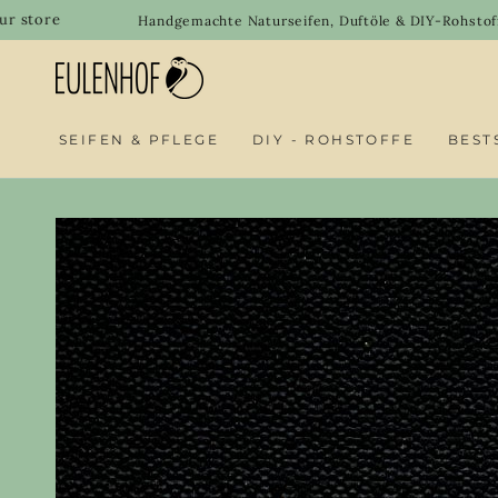
SKIP TO
W
Handgemachte Naturseifen, Duftöle & DIY-Rohstoffe shoppen
CONTENT
SEIFEN & PFLEGE
DIY - ROHSTOFFE
BEST
SKIP TO PRODUCT
INFORMATION