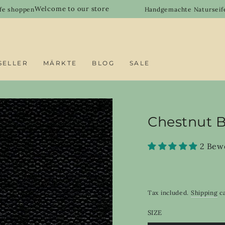
elcome to our store
Handgemachte Naturseifen, Duftöle &
SELLER
MÄRKTE
BLOG
SALE
Chestnut 
2 Bew
Tax included.
Shipping
ca
SIZE