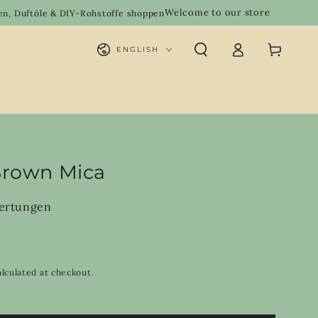
Welcome to our store
 DIY-Rohstoffe shoppen
Handgemacht
Log
Language
Cart
ENGLISH
in
Brown Mica
ertungen
lculated at checkout.