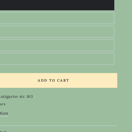
ADD TO CART
se
ty
tuttgarter str. 163
nut
ours
tion