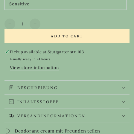
out
Sensitive
or
Variant
unavailable
sold
out
or
Quantity
unavailable
Decrease
Increase
quantity
quantity
ADD TO CART
for
for
Deodorant
Deodorant
cream
cream
Pickup available at
Stuttgarter str. 163
Usually ready in 24 hours
View store information
BESCHREIBUNG
INHALTSSTOFFE
VERSANDINFORMATIONEN
Deodorant cream mit Freunden teilen