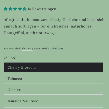
14 Bewertungen
pflegt sanft, hemmt zuverlässig Gerüche und lässt sich
einfach auftragen – für ein frisches, natürliches
Hautgefühl, auch unterwegs
Tax included.
Shipping
calculated at checkout.
VARIANT
Cherry Blossom
Variant
sold
out
Tobacco
or
Variant
unavailable
sold
out
Glacier
or
Variant
unavailable
sold
out
Jamaica Me Coco
or
Variant
unavailable
sold