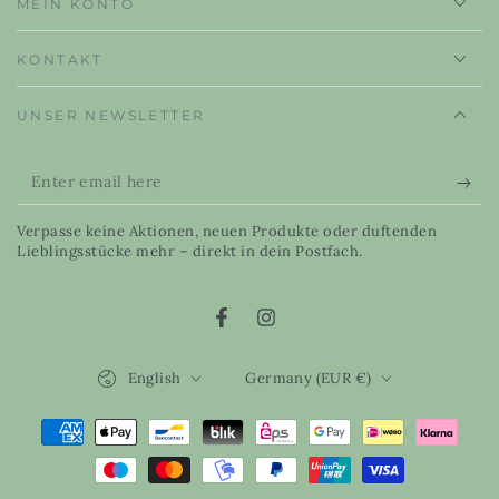
MEIN KONTO
KONTAKT
UNSER NEWSLETTER
Enter
email
Verpasse keine Aktionen, neuen Produkte oder duftenden
here
Lieblingsstücke mehr – direkt in dein Postfach.
Facebook
Instagram
Language
Country/region
English
Germany (EUR €)
Payment
methods