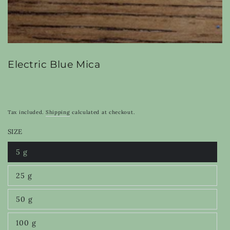
Electric Blue Mica
Tax included.
Shipping
calculated at checkout.
SIZE
5 g
Variant
sold
out
25 g
or
Variant
unavailable
sold
out
50 g
or
Variant
unavailable
sold
out
100 g
or
Variant