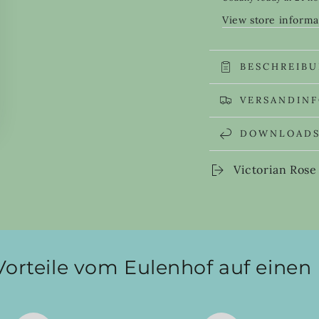
Rose
Rose
View store informa
fragrance
fragra
oil
oil
EH
EH
BESCHREIB
VERSANDIN
DOWNLOAD
Victorian Rose
Vorteile vom Eulenhof auf einen 