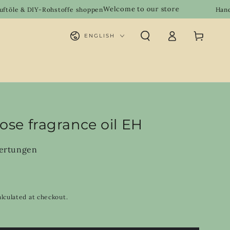
Welcome to our store
Rohstoffe shoppen
Handgemachte Natu
Log
Language
Cart
ENGLISH
in
ose fragrance oil EH
ertungen
lculated at checkout.