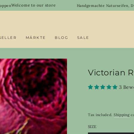
e to our store
Handgemachte Naturseifen, Duftöle & DIY-
SELLER
MÄRKTE
BLOG
SALE
Victorian R
3 Bew
Tax included.
Shipping
ca
SIZE