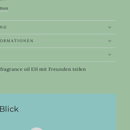
tion
nce
UNG
FORMATIONEN
S
 fragrance oil EH mit Freunden teilen
Blick