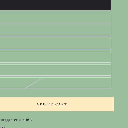
ADD TO CART
se
ty
tuttgarter str. 163
ian
ours