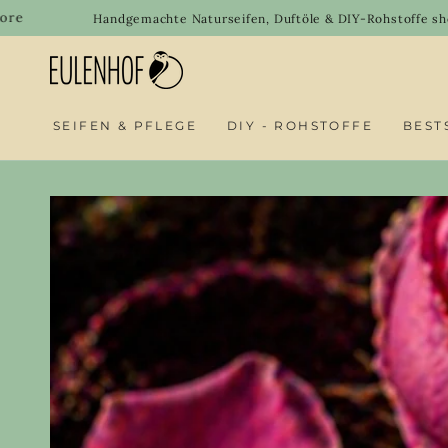
SKIP TO
Welcom
Handgemachte Naturseifen, Duftöle & DIY-Rohstoffe shoppen
CONTENT
SEIFEN & PFLEGE
DIY - ROHSTOFFE
BEST
SKIP TO PRODUCT
INFORMATION
Open