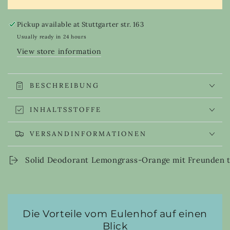
for
for
Solid
Solid
Deodorant
Deodorant
Pickup available at
Stuttgarter str. 163
Lemongrass-
Lemongrass-
Usually ready in 24 hours
Orange
Orange
View store information
BESCHREIBUNG
INHALTSSTOFFE
VERSANDINFORMATIONEN
Solid Deodorant Lemongrass-Orange mit Freunden t
Die Vorteile vom Eulenhof auf einen
Blick