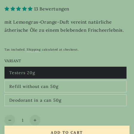
13 Bewertungen
mit Lemongras-Orange-Duft vereint natürliche
ätherische Öle zu einem belebenden Frischeerlebnis.
Tax included.
Shipping
calculated at checkout.
VARIANT
Testers 20g
Variant
sold
out
Refill without can 50g
or
Variant
unavailable
sold
out
Deodorant in a can 50g
or
Variant
unavailable
sold
out
or
Quantity
unavailable
Decrease
Increase
quantity
quantity
ADD TO CART