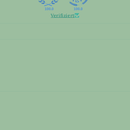
100.0
100.0
Verifiziert