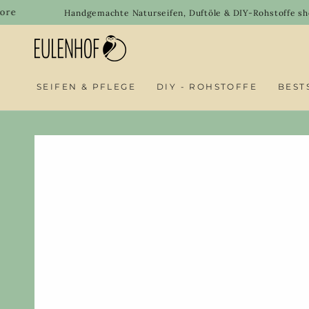
SKIP TO
Welco
Handgemachte Naturseifen, Duftöle & DIY-Rohstoffe shoppen
CONTENT
SEIFEN & PFLEGE
DIY - ROHSTOFFE
BEST
SKIP TO PRODUCT
INFORMATION