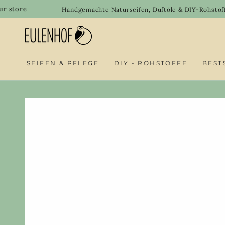
SKIP TO
Handgemachte Naturseifen, Duftöle & DIY-Rohstoffe shoppe
CONTENT
SEIFEN & PFLEGE
DIY - ROHSTOFFE
BEST
SKIP TO PRODUCT
INFORMATION