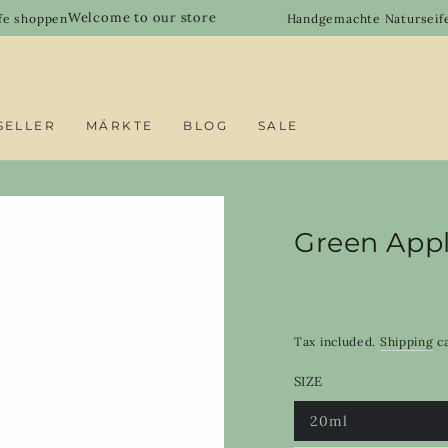
Welcome to our store
n
Handgemachte Naturseifen, Duftöle
SELLER
MÄRKTE
BLOG
SALE
Green Appl
Tax included.
Shipping
ca
SIZE
20ml
Variant
sold