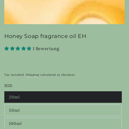
Honey Soap fragrance oil EH
1 Bewertung
Tax included.
Shipping
calculated at checkout.
SIZE
20ml
Variant
sold
out
50ml
or
Variant
unavailable
sold
out
100ml
or
Variant
unavailable