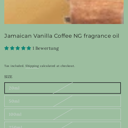
Jamaican Vanilla Coffee NG fragrance oil
1 Bewertung
Tax included.
Shipping
calculated at checkout.
SIZE
20ml
Variant
sold
out
50ml
or
Variant
unavailable
sold
out
100ml
or
Variant
unavailable
sold
out
250ml
or