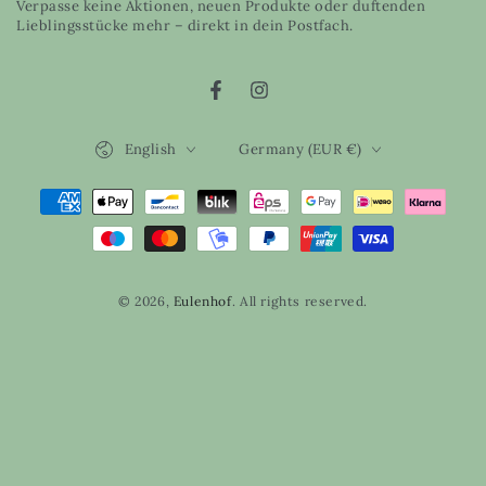
Verpasse keine Aktionen, neuen Produkte oder duftenden
here
Lieblingsstücke mehr – direkt in dein Postfach.
Facebook
Instagram
Language
Country/region
English
Germany (EUR €)
Payment
methods
© 2026,
Eulenhof
. All rights reserved.