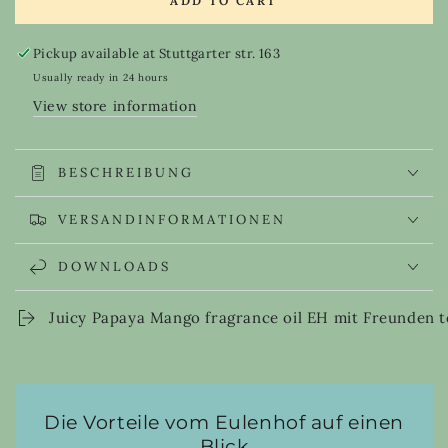
ADD TO CART
for
for
Juicy
Juicy
Papaya
Papaya
Pickup available at
Stuttgarter str. 163
Mango
Mango
Usually ready in 24 hours
fragrance
fragrance
View store information
oil
oil
EH
EH
BESCHREIBUNG
VERSANDINFORMATIONEN
DOWNLOADS
Juicy Papaya Mango fragrance oil EH mit Freunden t
Die Vorteile vom Eulenhof auf einen
Blick