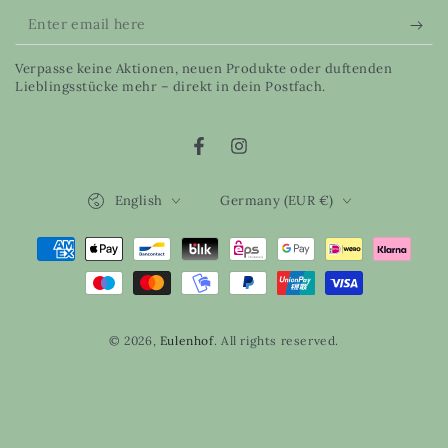
Enter
email
Verpasse keine Aktionen, neuen Produkte oder duftenden
here
Lieblingsstücke mehr – direkt in dein Postfach.
Facebook
Instagram
Language
Country/region
English
Germany (EUR €)
Payment
methods
© 2026,
Eulenhof
. All rights reserved.