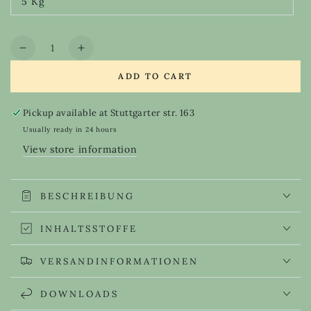
5 Kg
or
Variant
unavailable
sold
out
or
Quantity
unavailable
Decrease
Increase
quantity
quantity
ADD TO CART
for
for
Babassu
Babassu
oil
oil
Pickup available at
Stuttgarter str. 163
refined
refined
Usually ready in 24 hours
View store information
BESCHREIBUNG
INHALTSSTOFFE
VERSANDINFORMATIONEN
DOWNLOADS