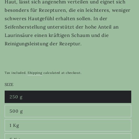
Haut, lässt sich angenehm verteilen und eignet sich
besonders für Rezepturen, die ein leichteres, weniger
schweres Hautgefühl erhalten sollen. In der
Seifenherstellung unterstützt der hohe Anteil an
Laurinsäure einen kräftigen Schaum und die
Reinigungsleistung der Rezeptur.
Tax included.
Shipping
calculated at checkout.
SIZE
250 g
Variant
sold
out
500 g
or
Variant
unavailable
sold
out
1 Kg
or
Variant
unavailable
sold
out