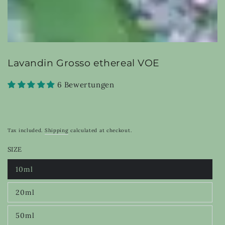
Lavandin Grosso ethereal VOE
6 Bewertungen
Tax included.
Shipping
calculated at checkout.
SIZE
10ml
Variant
sold
out
20ml
or
Variant
unavailable
sold
out
50ml
or
Variant
unavailable