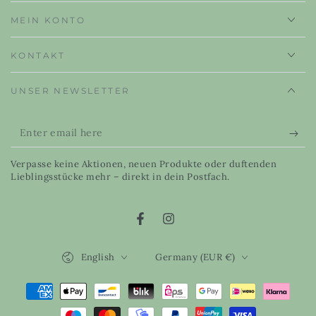
MEIN KONTO
KONTAKT
UNSER NEWSLETTER
Enter
email
Verpasse keine Aktionen, neuen Produkte oder duftenden
here
Lieblingsstücke mehr – direkt in dein Postfach.
Facebook
Instagram
Language
Country/region
English
Germany (EUR €)
Payment
methods