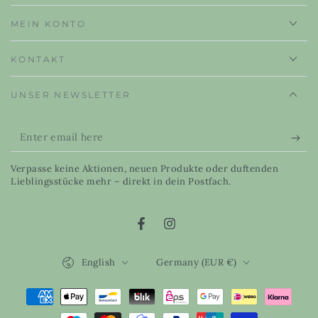
MEIN KONTO
KONTAKT
UNSER NEWSLETTER
Enter
email
Verpasse keine Aktionen, neuen Produkte oder duftenden
here
Lieblingsstücke mehr – direkt in dein Postfach.
Facebook
Instagram
Language
Country/region
English
Germany (EUR €)
Payment
methods