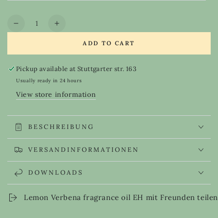
sold
out
or
Quantity
unavailable
Decrease
Increase
quantity
quantity
ADD TO CART
for
for
Lemon
Lemon
Verbena
Verbena
Pickup available at
Stuttgarter str. 163
fragrance
fragrance
Usually ready in 24 hours
oil
oil
View store information
EH
EH
BESCHREIBUNG
VERSANDINFORMATIONEN
DOWNLOADS
Lemon Verbena fragrance oil EH mit Freunden teilen