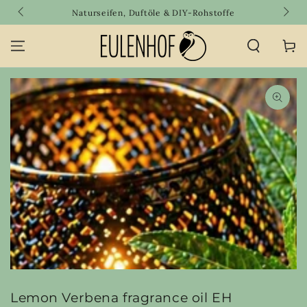
SKIP TO
Naturseifen, Duftöle & DIY-Rohstoffe
CONTENT
Cart
SKIP TO PRODUCT
INFORMATION
Open
media
{{
index
}}
in
modal
Lemon Verbena fragrance oil EH