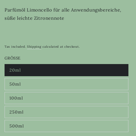
Parfümöl Limoncello für alle Anwendungsbereiche,
süße leichte Zitronennote
Tax included.
Shipping
calculated at checkout.
GRÖSSE
20ml
Variant
sold
out
50ml
or
Variant
unavailable
sold
out
100ml
or
Variant
unavailable
sold
out
250ml
or
Variant
unavailable
sold
out
500ml
or
Variant
unavailable
sold