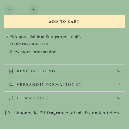
out
or
Quantity
unavailable
Decrease
Increase
quantity
quantity
ADD TO CART
for
for
Limoncello
Limoncello
EH
EH
Pickup available at
Stuttgarter str. 163
fragrance
fragrance
Usually ready in 24 hours
oil
oil
View store information
BESCHREIBUNG
VERSANDINFORMATIONEN
DOWNLOADS
Limoncello EH fragrance oil mit Freunden teilen