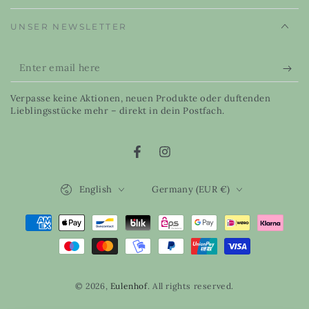
UNSER NEWSLETTER
Enter
email
Verpasse keine Aktionen, neuen Produkte oder duftenden
here
Lieblingsstücke mehr – direkt in dein Postfach.
Facebook
Instagram
Language
Country/region
English
Germany (EUR €)
Payment
methods
© 2026,
Eulenhof
. All rights reserved.