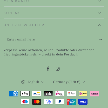
MEIN KONTO
KONTAKT
UNSER NEWSLETTER
Enter
email
Verpasse keine Aktionen, neuen Produkte oder duftenden
here
Lieblingsstücke mehr – direkt in dein Postfach.
Facebook
Instagram
Language
Country/region
English
Germany (EUR €)
Payment
methods