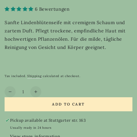
6 Bewertungen
Sanfte Lindenblütenseife mit cremigem Schaum und
zartem Duft. Pflegt trockene, empfindliche Haut mit
hochwertigen Pflanzenölen. Für die milde, tägliche
Reinigung von Gesicht und Körper geeignet.
Tax included.
Shipping
calculated at checkout.
Quantity
Decrease
Increase
quantity
quantity
ADD TO CART
for
for
Linden
Linden
blossom
blossom
Pickup available at
Stuttgarter str. 163
soap
soap
Usually ready in 24 hours
View store information