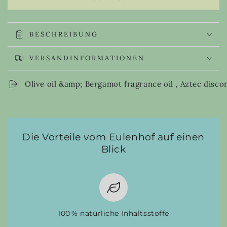
for
for
Olive
Olive
oil
oil
&amp;
&amp;
BESCHREIBUNG
Bergamot
Bergamot
fragrance
fragrance
VERSANDINFORMATIONEN
oil
oil
,
,
Olive oil &amp; Bergamot fragrance oil , Aztec disco
Aztec
Aztec
discontinued
discontinued
Die Vorteile vom Eulenhof auf einen
Blick
100 % natürliche Inhaltsstoffe