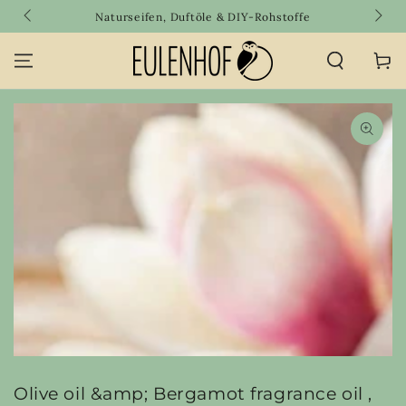
SKIP TO
Naturseifen, Duftöle & DIY-Rohstoffe
CONTENT
Cart
SKIP TO PRODUCT
INFORMATION
Open
media
{{
index
}}
in
modal
Olive oil &amp; Bergamot fragrance oil ,