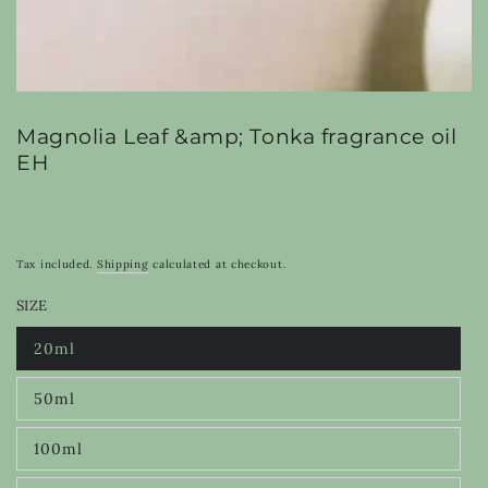
Magnolia Leaf &amp; Tonka fragrance oil
EH
Tax included.
Shipping
calculated at checkout.
SIZE
20ml
Variant
sold
out
50ml
or
Variant
unavailable
sold
out
100ml
or
Variant
unavailable
sold
out