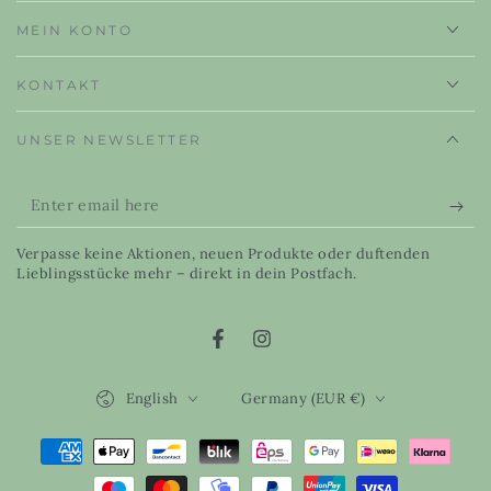
MEIN KONTO
KONTAKT
UNSER NEWSLETTER
Enter
email
Verpasse keine Aktionen, neuen Produkte oder duftenden
here
Lieblingsstücke mehr – direkt in dein Postfach.
Facebook
Instagram
Language
Country/region
English
Germany (EUR €)
Payment
methods