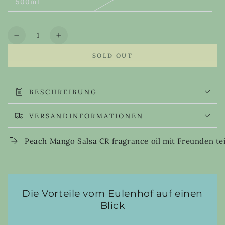
500ml
or
Variant
unavailable
sold
out
or
Quantity
unavailable
Decrease
Increase
quantity
quantity
SOLD OUT
for
for
Peach
Peach
Mango
Mango
Salsa
Salsa
BESCHREIBUNG
CR
CR
fragrance
fragrance
VERSANDINFORMATIONEN
oil
oil
Peach Mango Salsa CR fragrance oil mit Freunden te
Die Vorteile vom Eulenhof auf einen
Blick