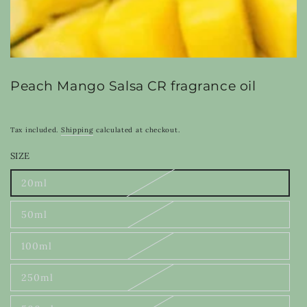
Peach Mango Salsa CR fragrance oil
Tax included.
Shipping
calculated at checkout.
SIZE
20ml
Variant
sold
out
50ml
or
Variant
unavailable
sold
out
100ml
or
Variant
unavailable
sold
out
250ml
or
Variant
unavailable
sold
out