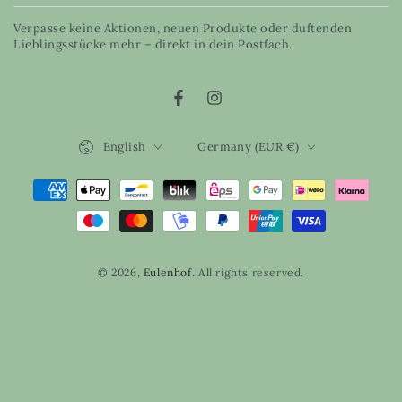
email
Verpasse keine Aktionen, neuen Produkte oder duftenden
here
Lieblingsstücke mehr – direkt in dein Postfach.
Facebook
Instagram
Language
Country/region
English
Germany (EUR €)
Payment
methods
© 2026,
Eulenhof
. All rights reserved.