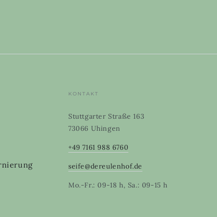
KONTAKT
Stuttgarter Straße 163
73066 Uhingen
+49 7161 988 6760
rnierung
seife@dereulenhof.de
Mo.-Fr.: 09-18 h, Sa.: 09-15 h