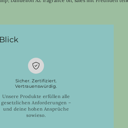
mp; Dandelion AZ fragrance oil, sales mit Freunden tei
nce
Blick
Sicher. Zertifiziert.
Vertrauenswürdig.
Unsere Produkte erfüllen alle
gesetzlichen Anforderungen –
und deine hohen Ansprüche
sowieso.