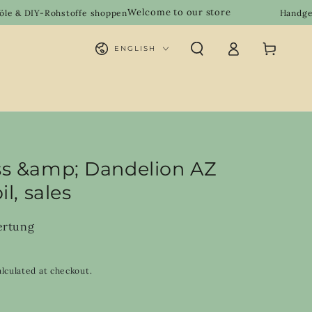
Welcome to our store
ohstoffe shoppen
Handgemachte Natu
Log
Language
Cart
ENGLISH
in
ss &amp; Dandelion AZ
l, sales
ertung
lculated at checkout.