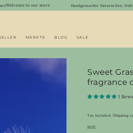
 to our store
Handgemachte Naturseifen, Duftöle & DIY-R
SELLER
MÄRKTE
BLOG
SALE
Sweet Gra
fragrance oi
1 Bew
Tax included.
Shipping
ca
SIZE