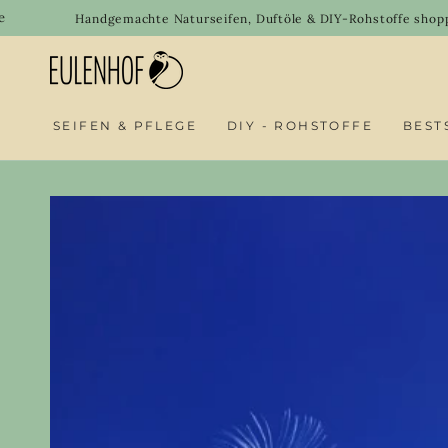
SKIP TO
Welcome
Handgemachte Naturseifen, Duftöle & DIY-Rohstoffe shoppen
CONTENT
SEIFEN & PFLEGE
DIY - ROHSTOFFE
BEST
SKIP TO PRODUCT
INFORMATION