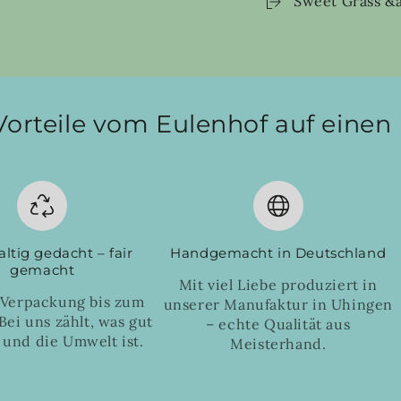
Sweet Grass &a
fragrance
fragra
oil,
oil,
sales
sales
Vorteile vom Eulenhof auf einen 
ltig gedacht – fair
Handgemacht in Deutschland
gemacht
Mit viel Liebe produziert in
 Verpackung bis zum
unserer Manufaktur in Uhingen
Bei uns zählt, was gut
– echte Qualität aus
 und die Umwelt ist.
Meisterhand.