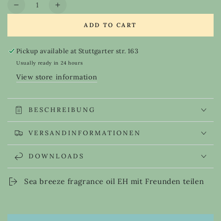
Quantity
unavailable
Decrease
Increase
quantity
quantity
ADD TO CART
for
for
Sea
Sea
breeze
breeze
Pickup available at
Stuttgarter str. 163
fragrance
fragrance
Usually ready in 24 hours
oil
oil
View store information
EH
EH
BESCHREIBUNG
VERSANDINFORMATIONEN
DOWNLOADS
Sea breeze fragrance oil EH mit Freunden teilen