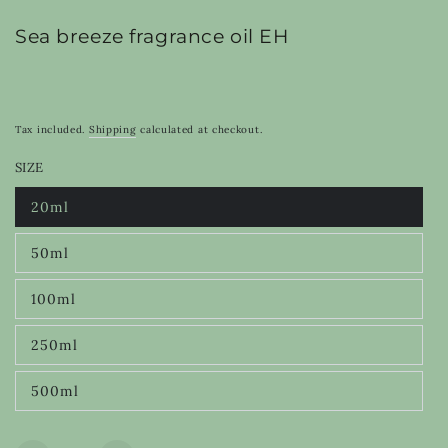
Sea breeze fragrance oil EH
Tax included.
Shipping
calculated at checkout.
SIZE
20ml
Variant
sold
out
50ml
or
Variant
unavailable
sold
out
100ml
or
Variant
unavailable
sold
out
250ml
or
Variant
unavailable
sold
out
500ml
or
Variant
unavailable
sold
out
or