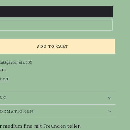
ADD TO CART
se
ty
tuttgarter str. 163
e
ours
r
tion
m
UNG
FORMATIONEN
 medium fine mit Freunden teilen