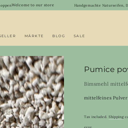
e to our store
Handgemachte Naturseifen, Duftöle & DIY-
SELLER
MÄRKTE
BLOG
SALE
Pumice po
Bimsmehl mittelf
mittelfeines Pulve
Tax included.
Shipping
ca