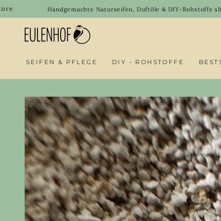
SKIP TO
Welcom
Handgemachte Naturseifen, Duftöle & DIY-Rohstoffe shoppen
CONTENT
SEIFEN & PFLEGE
DIY - ROHSTOFFE
BEST
SKIP TO PRODUCT
INFORMATION