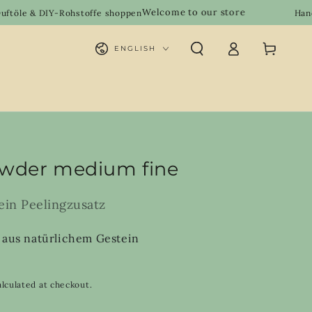
Welcome to our store
Rohstoffe shoppen
Handgemachte Nat
Log
Language
Cart
ENGLISH
in
wder medium fine
ein Peelingzusatz
r aus natürlichem Gestein
lculated at checkout.