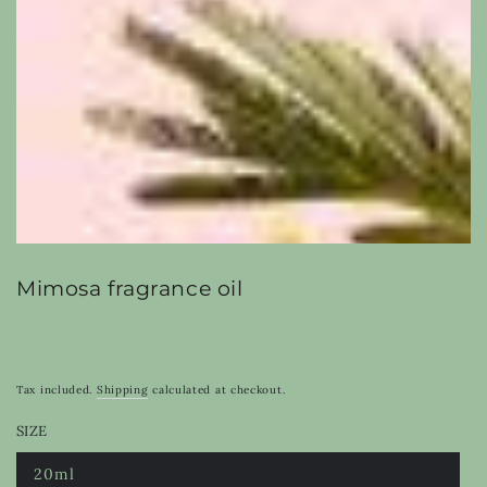
modal
Mimosa fragrance oil
Tax included.
Shipping
calculated at checkout.
SIZE
20ml
Variant