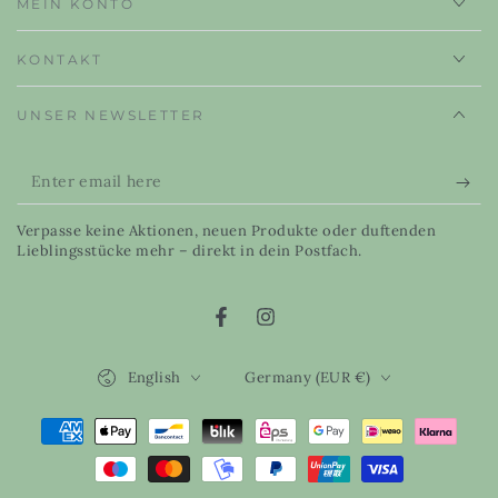
MEIN KONTO
KONTAKT
UNSER NEWSLETTER
Enter
email
Verpasse keine Aktionen, neuen Produkte oder duftenden
here
Lieblingsstücke mehr – direkt in dein Postfach.
Facebook
Instagram
Language
Country/region
English
Germany (EUR €)
Payment
methods