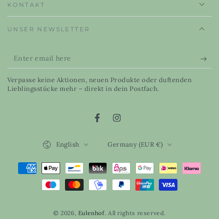
KONTAKT
UNSER NEWSLETTER
Enter
email
Verpasse keine Aktionen, neuen Produkte oder duftenden
here
Lieblingsstücke mehr – direkt in dein Postfach.
Facebook
Instagram
Language
Country/region
English
Germany (EUR €)
Payment
methods
© 2026,
Eulenhof
. All rights reserved.