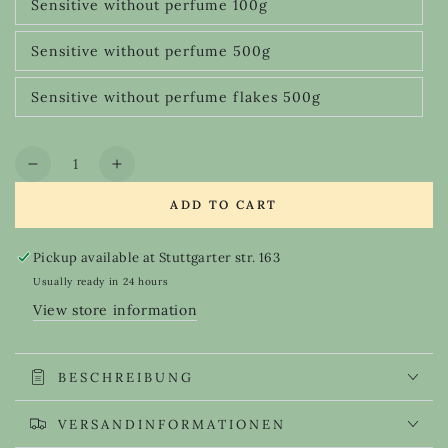
Sensitive without perfume 100g
or
Variant
unavailable
sold
out
Sensitive without perfume 500g
or
Variant
unavailable
sold
out
Sensitive without perfume flakes 500g
or
Variant
unavailable
sold
out
or
Quantity
unavailable
Decrease
Increase
quantity
quantity
ADD TO CART
for
for
Cleaning
Cleaning
and
and
Pickup available at
Stuttgarter str. 163
laundry
laundry
Usually ready in 24 hours
soap
soap
View store information
Fight
Fight
Club
Club
BESCHREIBUNG
VERSANDINFORMATIONEN