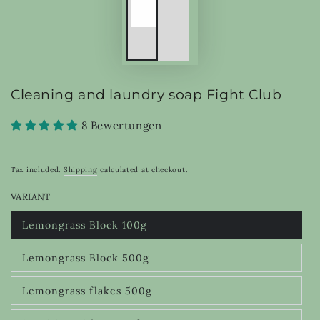
Cleaning and laundry soap Fight Club
8 Bewertungen
Tax included.
Shipping
calculated at checkout.
VARIANT
Lemongrass Block 100g
Variant
sold
out
Lemongrass Block 500g
or
Variant
unavailable
sold
out
Lemongrass flakes 500g
or
Variant
unavailable
sold
out