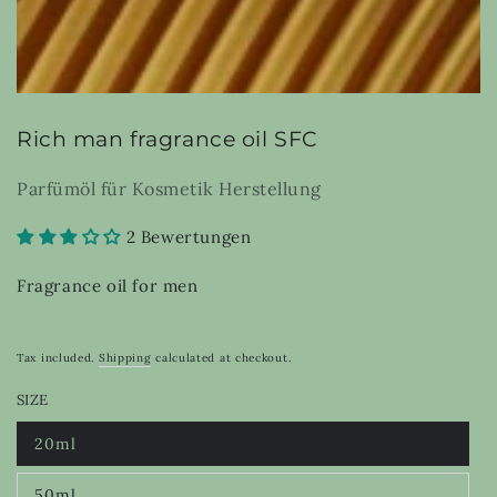
Rich man fragrance oil SFC
Parfümöl für Kosmetik Herstellung
2 Bewertungen
Fragrance oil for men
Tax included.
Shipping
calculated at checkout.
SIZE
20ml
Variant
sold
out
50ml
or