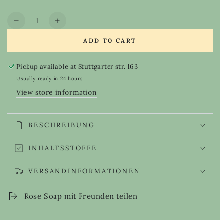
out
or
Quantity
unavailable
Decrease
Increase
quantity
quantity
ADD TO CART
for
for
Rose
Rose
Soap
Soap
Pickup available at
Stuttgarter str. 163
Usually ready in 24 hours
View store information
BESCHREIBUNG
INHALTSSTOFFE
VERSANDINFORMATIONEN
Rose Soap mit Freunden teilen