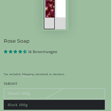
Rose Soap
14 Bewertungen
Tax included.
Shipping
calculated at checkout.
VARIANT
Flower 100g
Variant
sold
out
Block 100g
or
Variant
unavailable
sold