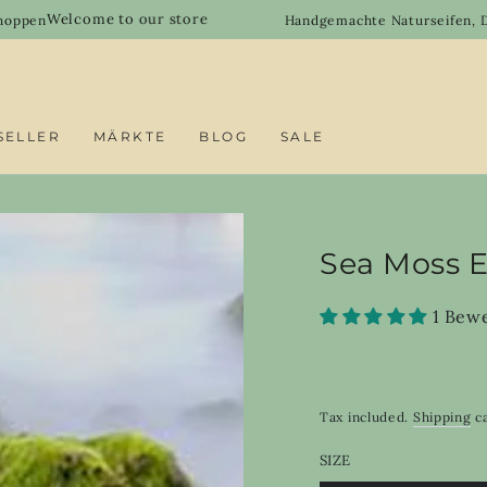
me to our store
Handgemachte Naturseifen, Duftöle & DI
SELLER
MÄRKTE
BLOG
SALE
Sea Moss E
1 Bew
Tax included.
Shipping
ca
SIZE