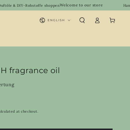
Welcome to our store
Y-Rohstoffe shoppen
Handgemachte Na
Log
Language
Cart
ENGLISH
in
H fragrance oil
ertung
lculated at checkout.