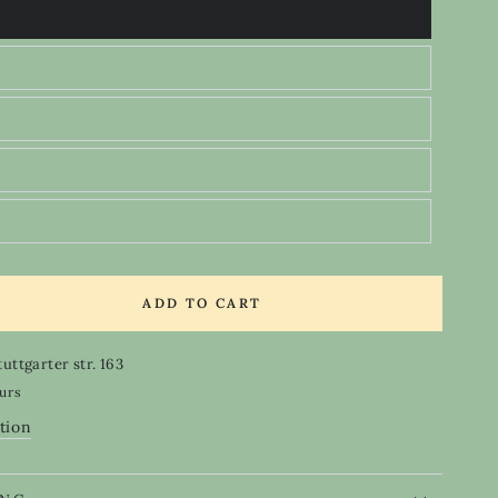
ADD TO CART
se
ty
tuttgarter str. 163
ours
tion
nce