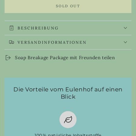
quantity
quantity
SOLD OUT
for
for
Soap
Soap
Breakage
Breakage
Package
Package
BESCHREIBUNG
VERSANDINFORMATIONEN
Soap Breakage Package mit Freunden teilen
Die Vorteile vom Eulenhof auf einen
Blick
100 % natürliche Inhaltsstoffe