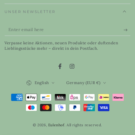
UNSER NEWSLETTER
Enter
email
Verpasse keine Aktionen, neuen Produkte oder duftenden
here
Lieblingsstücke mehr – direkt in dein Postfach.
Facebook
Instagram
Language
Country/region
English
Germany (EUR €)
Payment
methods
© 2026,
Eulenhof
. All rights reserved.