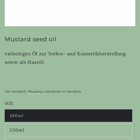
Mustard seed oil
vielseitiges Öl zur Seifen- und Kosmetikherstellung
sowie als Haaröl.
Tax included.
Shipping
calculated at checkout.
SIZE
100ml
Variant
sold
out
250ml
or
Variant
unavailable
sold