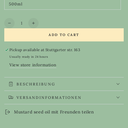
out
500ml
or
Variant
unavailable
sold
out
or
Quantity
unavailable
Decrease
Increase
quantity
quantity
ADD TO CART
for
for
Mustard
Mustard
seed
seed
Pickup available at
Stuttgarter str. 163
oil
oil
Usually ready in 24 hours
View store information
BESCHREIBUNG
VERSANDINFORMATIONEN
Mustard seed oil mit Freunden teilen