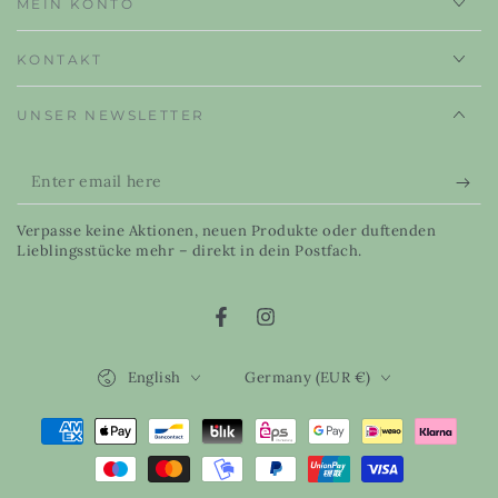
MEIN KONTO
KONTAKT
UNSER NEWSLETTER
Enter
email
Verpasse keine Aktionen, neuen Produkte oder duftenden
here
Lieblingsstücke mehr – direkt in dein Postfach.
Facebook
Instagram
Language
Country/region
English
Germany (EUR €)
Payment
methods