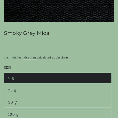
Smoky Grey Mica
Tax included.
Shipping
calculated at checkout.
SIZE
5 g
Variant
sold
out
25 g
or
Variant
unavailable
sold
out
50 g
or
Variant
unavailable
sold
out
100 g
or
Variant