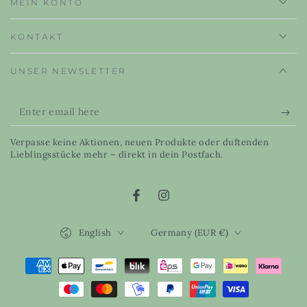
MEIN KONTO
KONTAKT
UNSER NEWSLETTER
Enter
email
Verpasse keine Aktionen, neuen Produkte oder duftenden
here
Lieblingsstücke mehr – direkt in dein Postfach.
Facebook
Instagram
Language
Country/region
English
Germany (EUR €)
Payment
methods