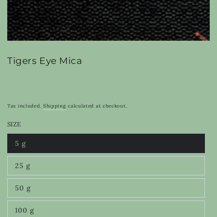
Tigers Eye Mica
Tax included.
Shipping
calculated at checkout.
SIZE
5 g
Variant
sold
out
25 g
or
Variant
unavailable
sold
out
50 g
or
Variant
unavailable
sold
out
100 g
or
Variant