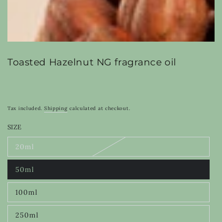
Toasted Hazelnut NG fragrance oil
Tax included.
Shipping
calculated at checkout.
SIZE
20ml
Variant
sold
out
50ml
or
Variant
unavailable
sold
out
100ml
or
Variant
unavailable
sold
out
250ml
or
Variant