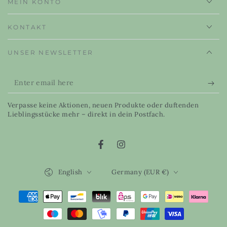
MEIN KONTO
KONTAKT
UNSER NEWSLETTER
Enter
email
Verpasse keine Aktionen, neuen Produkte oder duftenden
here
Lieblingsstücke mehr – direkt in dein Postfach.
Facebook
Instagram
Language
Country/region
English
Germany (EUR €)
Payment
methods