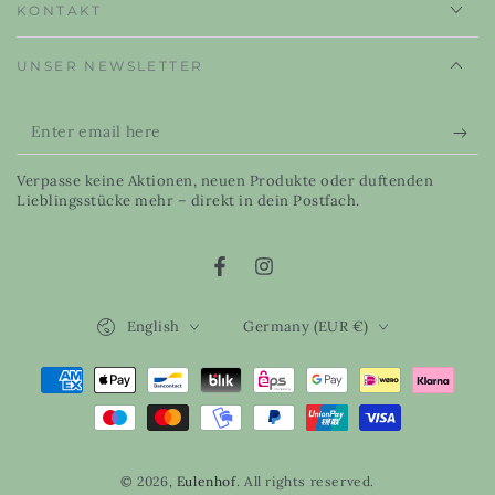
KONTAKT
UNSER NEWSLETTER
Enter
email
Verpasse keine Aktionen, neuen Produkte oder duftenden
here
Lieblingsstücke mehr – direkt in dein Postfach.
Facebook
Instagram
Language
Country/region
English
Germany (EUR €)
Payment
methods
© 2026,
Eulenhof
. All rights reserved.