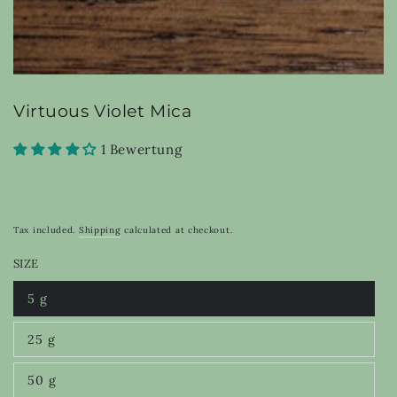
Virtuous Violet Mica
1 Bewertung
Tax included.
Shipping
calculated at checkout.
SIZE
5 g
Variant
sold
out
25 g
or
Variant
unavailable
sold
out
50 g
or
Variant
unavailable